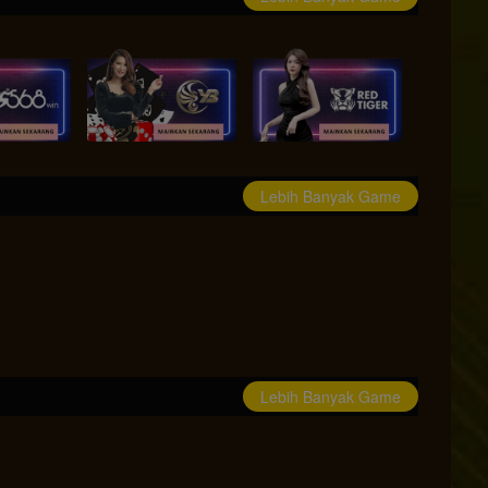
Lebih Banyak Game
Lebih Banyak Game