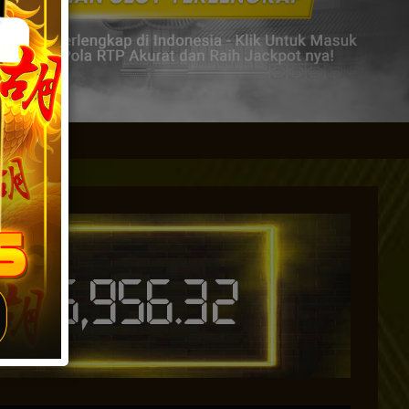
,576,970.12