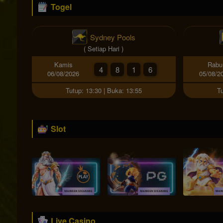
Togel
Sydney Pools
( Setiap Hari )
Kamis
Rabu
4
8
1
6
06/08/2026
05/08/2
Tutup: 13:30 | Buka: 13:55
Tu
Slot
Live Casino