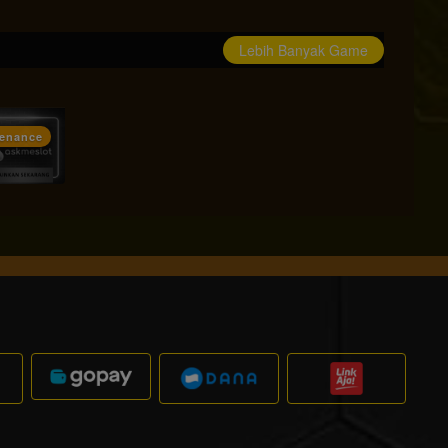
Lebih Banyak Game
tenance