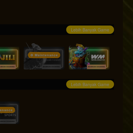
Lebih Banyak Game
⚙ Maintenance
Lebih Banyak Game
tenance